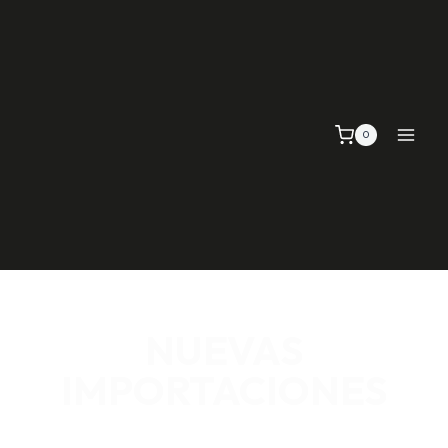
0
NUEVAS
IMPORTACIONES
SEÑALIZACIÓN VIAL, TELAS Y MALLAS, EMPAQUE Y