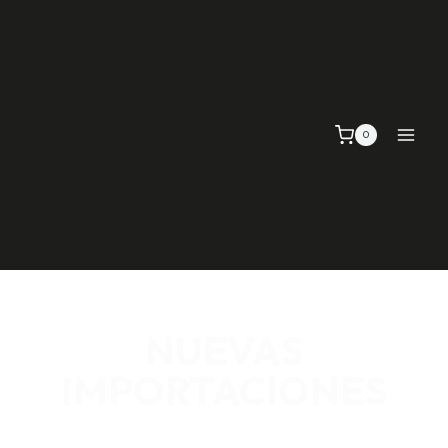
0
NUEVAS
IMPORTACIONES
SEÑALIZACIÓN VIAL, TELAS Y MALLAS, EMPAQUE Y