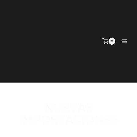
0
NUEVAS
IMPORTACIONES
SEÑALIZACIÓN VIAL, TELAS Y MALLAS, EMPAQUE Y