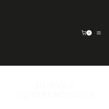
0
NUEVAS
IMPORTACIONES
SEÑALIZACIÓN VIAL, TELAS Y MALLAS, EMPAQUE Y