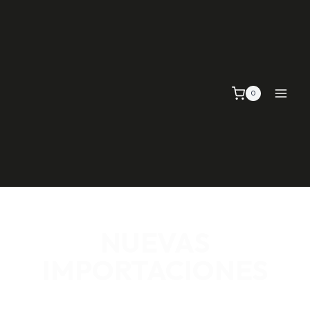
0
NUEVAS
IMPORTACIONES
SEÑALIZACIÓN VIAL, TELAS Y MALLAS, EMPAQUE Y