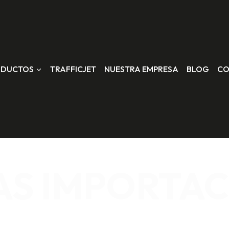
ODUCTOS
TRAFFICJET
NUESTRA EMPRESA
BLOG
CO
AS IMPORTAC
VIAL, TELAS Y MALLAS, EMPAQUE Y EMBALAJE, SEGURID