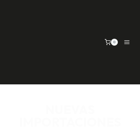
0
NUEVAS
IMPORTACIONES
SEÑALIZACIÓN VIAL, TELAS Y MALLAS, EMPAQUE Y