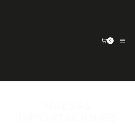
0
NUEVAS
IMPORTACIONES
SEÑALIZACIÓN VIAL, TELAS Y MALLAS, EMPAQUE Y