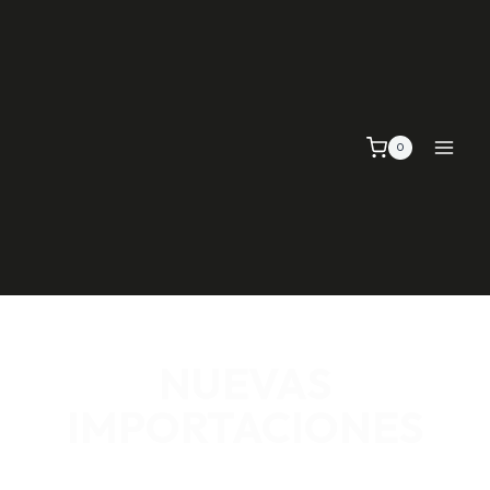
0
NUEVAS
IMPORTACIONES
SEÑALIZACIÓN VIAL, TELAS Y MALLAS, EMPAQUE Y