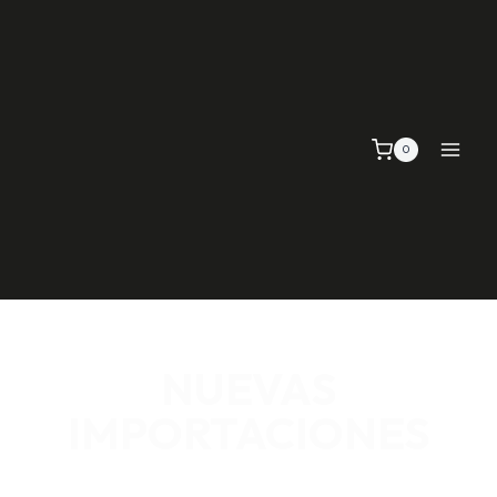
0
NUEVAS
IMPORTACIONES
SEÑALIZACIÓN VIAL, TELAS Y MALLAS, EMPAQUE Y