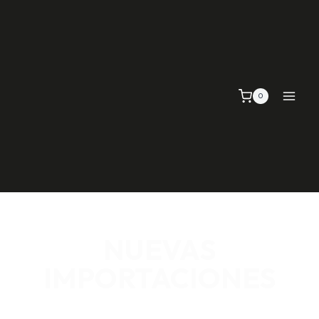
0
NUEVAS
IMPORTACIONES
SEÑALIZACIÓN VIAL, TELAS Y MALLAS, EMPAQUE Y