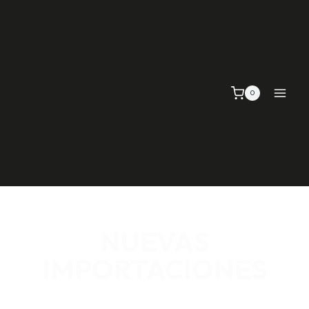
0
NUEVAS
IMPORTACIONES
SEÑALIZACIÓN VIAL, TELAS Y MALLAS, EMPAQUE Y