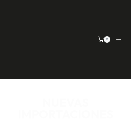
0
NUEVAS
IMPORTACIONES
SEÑALIZACIÓN VIAL, TELAS Y MALLAS, EMPAQUE Y