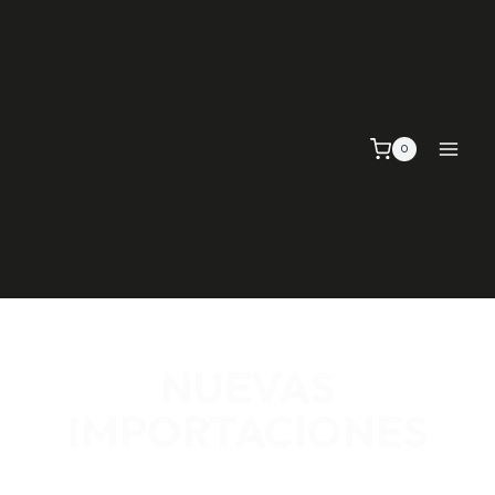
0
NUEVAS
IMPORTACIONES
SEÑALIZACIÓN VIAL, TELAS Y MALLAS, EMPAQUE Y