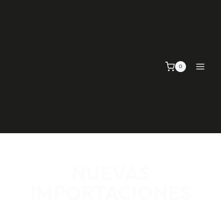
0
NUEVAS
IMPORTACIONES
SEÑALIZACIÓN VIAL, TELAS Y MALLAS, EMPAQUE Y