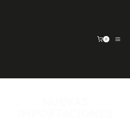
0
NUEVAS
IMPORTACIONES
SEÑALIZACIÓN VIAL, TELAS Y MALLAS, EMPAQUE Y