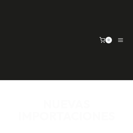
0
NUEVAS
IMPORTACIONES
SEÑALIZACIÓN VIAL, TELAS Y MALLAS, EMPAQUE Y