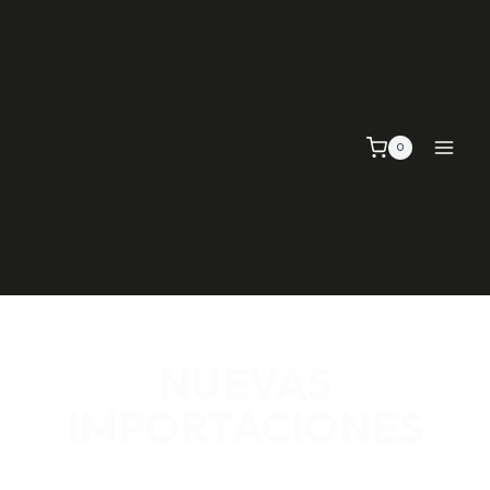
0
NUEVAS
IMPORTACIONES
SEÑALIZACIÓN VIAL, TELAS Y MALLAS, EMPAQUE Y