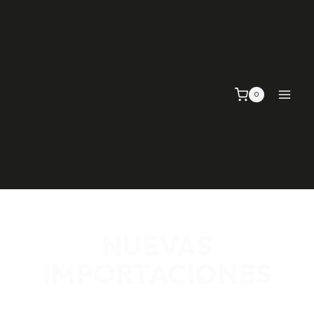
0
NUEVAS
IMPORTACIONES
SEÑALIZACIÓN VIAL, TELAS Y MALLAS, EMPAQUE Y