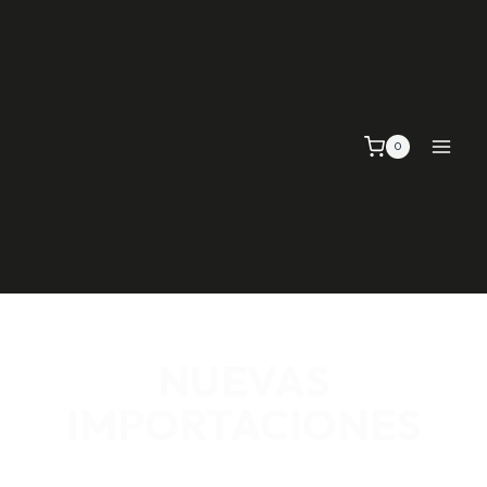
0
NUEVAS
IMPORTACIONES
SEÑALIZACIÓN VIAL, TELAS Y MALLAS, EMPAQUE Y