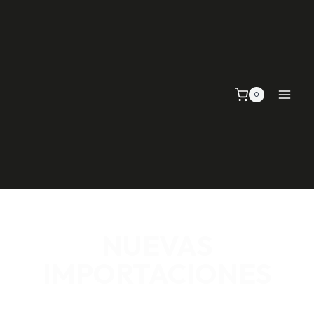
0
NUEVAS
IMPORTACIONES
SEÑALIZACIÓN VIAL, TELAS Y MALLAS, EMPAQUE Y