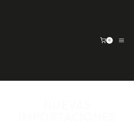
0
NUEVAS
IMPORTACIONES
SEÑALIZACIÓN VIAL, TELAS Y MALLAS, EMPAQUE Y