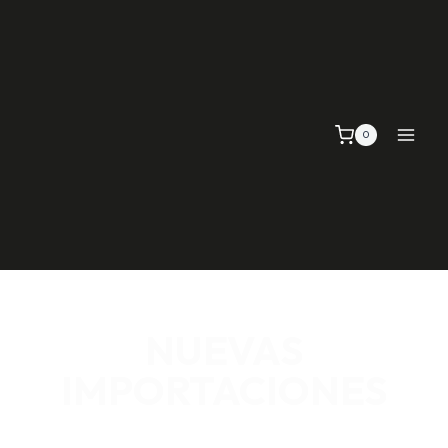
0
NUEVAS
IMPORTACIONES
SEÑALIZACIÓN VIAL, TELAS Y MALLAS, EMPAQUE Y