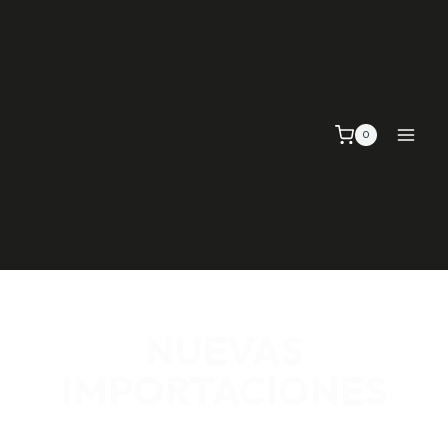
0
NUEVAS
IMPORTACIONES
SEÑALIZACIÓN VIAL, TELAS Y MALLAS, EMPAQUE Y