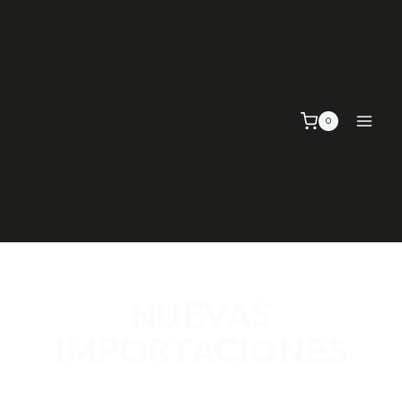
0
NUEVAS
IMPORTACIONES
SEÑALIZACIÓN VIAL, TELAS Y MALLAS, EMPAQUE Y