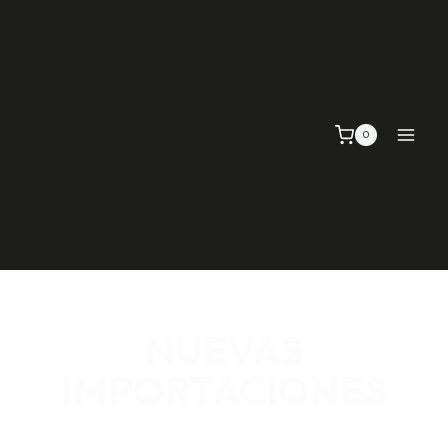
0
NUEVAS
IMPORTACIONES
SEÑALIZACIÓN VIAL, TELAS Y MALLAS, EMPAQUE Y