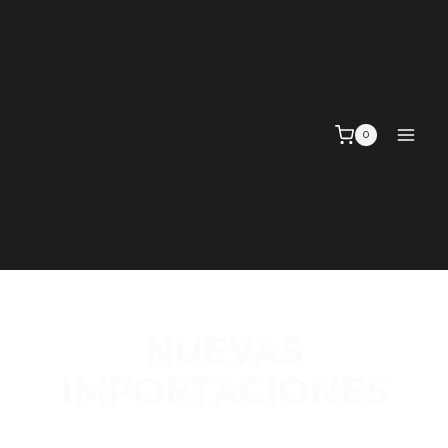
0
NUEVAS
IMPORTACIONES
SEÑALIZACIÓN VIAL, TELAS Y MALLAS, EMPAQUE Y