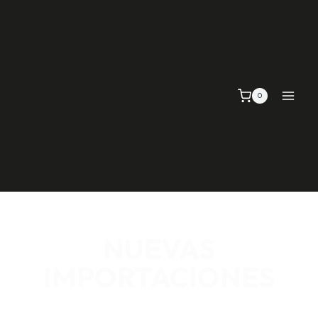
0
NUEVAS
IMPORTACIONES
SEÑALIZACIÓN VIAL, TELAS Y MALLAS, EMPAQUE Y