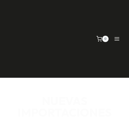
0
NUEVAS
IMPORTACIONES
SEÑALIZACIÓN VIAL, TELAS Y MALLAS, EMPAQUE Y