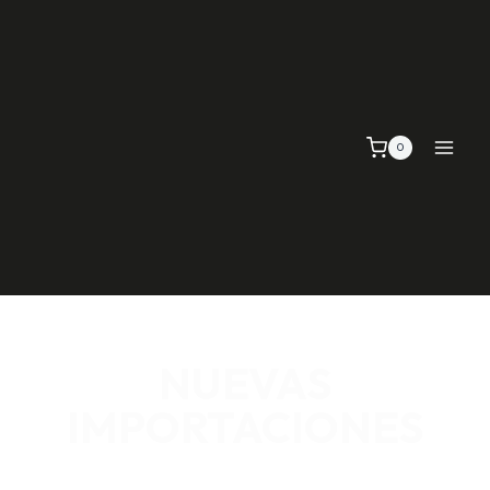
0
NUEVAS
IMPORTACIONES
SEÑALIZACIÓN VIAL, TELAS Y MALLAS, EMPAQUE Y