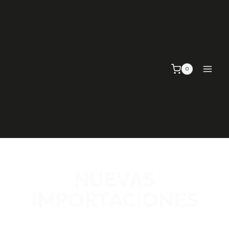
0
NUEVAS
IMPORTACIONES
SEÑALIZACIÓN VIAL, TELAS Y MALLAS, EMPAQUE Y