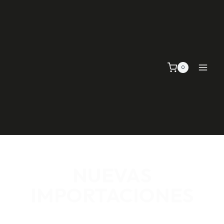
0
NUEVAS
IMPORTACIONES
SEÑALIZACIÓN VIAL, TELAS Y MALLAS, EMPAQUE Y