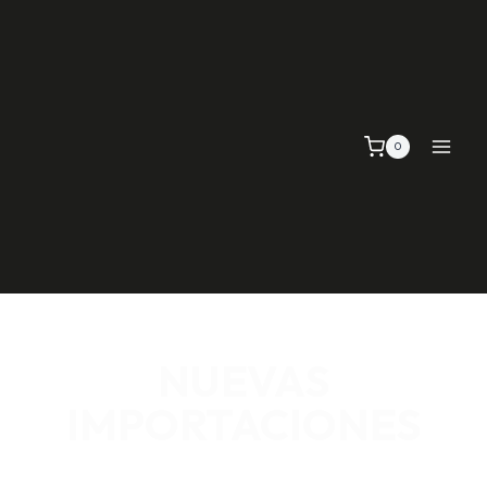
0
NUEVAS
IMPORTACIONES
SEÑALIZACIÓN VIAL, TELAS Y MALLAS, EMPAQUE Y