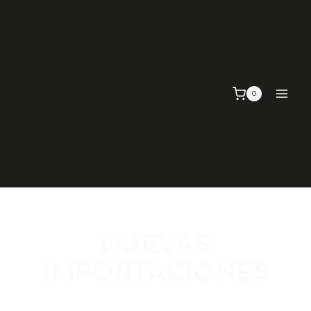
0
NUEVAS
IMPORTACIONES
SEÑALIZACIÓN VIAL, TELAS Y MALLAS, EMPAQUE Y