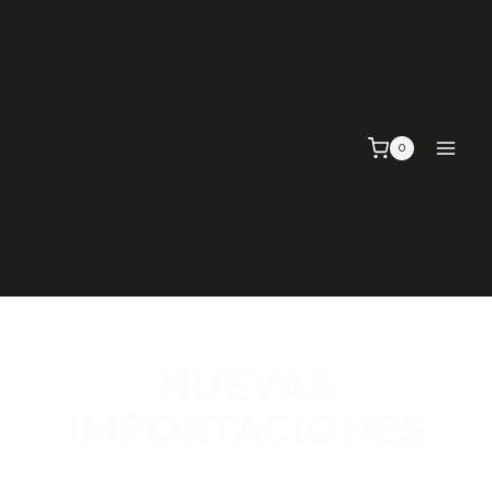
0
NUEVAS
IMPORTACIONES
SEÑALIZACIÓN VIAL, TELAS Y MALLAS, EMPAQUE Y