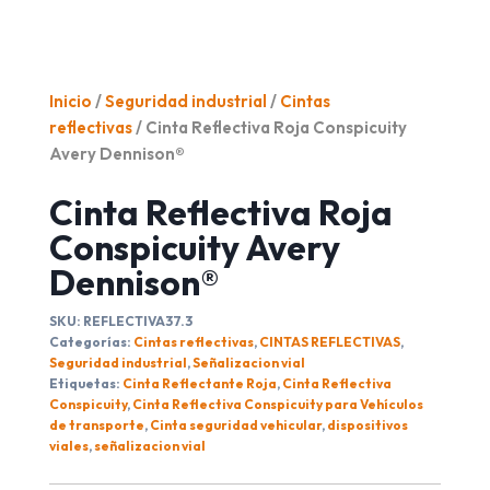
Inicio
/
Seguridad industrial
/
Cintas
reflectivas
/ Cinta Reflectiva Roja Conspicuity
Avery Dennison®
Cinta Reflectiva Roja
Conspicuity Avery
Dennison®
SKU:
REFLECTIVA37.3
Categorías:
Cintas reflectivas
,
CINTAS REFLECTIVAS
,
Seguridad industrial
,
Señalizacion vial
Etiquetas:
Cinta Reflectante Roja
,
Cinta Reflectiva
Conspicuity
,
Cinta Reflectiva Conspicuity para Vehículos
de transporte
,
Cinta seguridad vehicular
,
dispositivos
viales
,
señalizacion vial