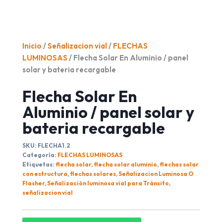
Inicio
/
Señalizacion vial
/
FLECHAS
LUMINOSAS
/ Flecha Solar En Aluminio / panel
solar y bateria recargable
Flecha Solar En
Aluminio / panel solar y
bateria recargable
SKU:
FLECHA1.2
Categoría:
FLECHAS LUMINOSAS
Etiquetas:
flecha solar
,
flecha solar aluminio
,
flechas solar
con estructura
,
flechas solares
,
Señalizacion Luminosa O
Flasher
,
Señalización luminosa vial para Tránsito
,
señalizacion vial