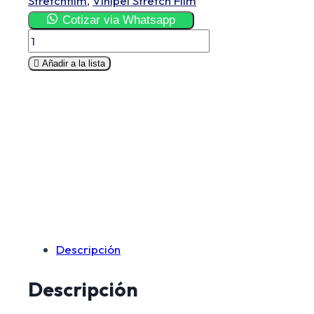
Stretchfilm
,
Vinipel Stretch Film
Cotizar via Whatsapp
Película
Stretch
Añadir a la lista
Film-
100
Cm
X
500
M
cantidad
Descripción
Descripción