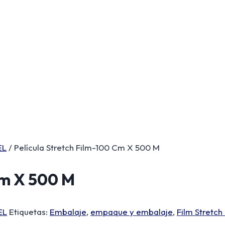
EL
/ Película Stretch Film-100 Cm X 500 M
Cm X 500 M
EL
Etiquetas:
Embalaje
,
empaque y embalaje
,
Film Stretch