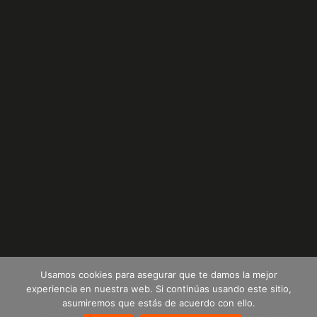
Usamos cookies para asegurar que te damos la mejor
experiencia en nuestra web. Si continúas usando este sitio,
asumiremos que estás de acuerdo con ello.
© 2024 Plastempack de Colombia S.A.S | Todos los derechos