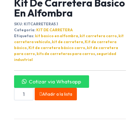
Kit De Carretera Basico
En Alfombra
SKU:
KITCARRETERA5.1
Categoría:
KIT DE CARRETERA
Etiquetas:
kit basico en alfombra
,
kit carretera carro
,
kit
carretera vehiculo
,
kit de carretera
,
Kit de carretera
básico
,
Kit de carretera básico carro
,
kit de carretera
para carro
,
kits de carreteras para carros
,
seguridad
industrial
Cotizar via Whatsapp
Añadir a la lista