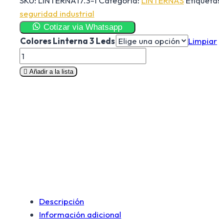
SKU:
LINTERNA17.3-1
Categoría:
LINTERNAS
Etiqueta
seguridad industrial
Cotizar via Whatsapp
Colores Linterna 3 Leds
Limpiar
Linterna
Lampara
Añadir a la lista
Solar
3
Funciones
cantidad
Descripción
Información adicional