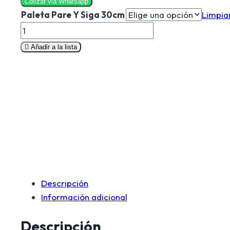
Cotizar via Whatsapp
Paleta Pare Y Siga 30cm
Limpia
Paleta
Pare
Añadir a la lista
Y
Siga
Grado
ingenieria
30
CM
cantidad
Descripción
Información adicional
Descripción