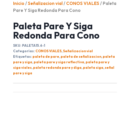
Inicio
/
Señalizacion vial
/
CONOS VIALES
/ Paleta
Pare Y Siga Redonda Para Cono
Paleta Pare Y Siga
Redonda Para Cono
SKU:
PALETA15.6-1
Categorías:
CONOS VIALES
,
Señalizacion vial
Etiquetas:
paleta de pare
,
paleta de señalizacion
,
paleta
pare y siga
,
paleta pare y siga reflectiva
,
paleta pare y
siga viales
,
paleta redonda pare y diga
,
paleta siga
,
señal
pare y siga