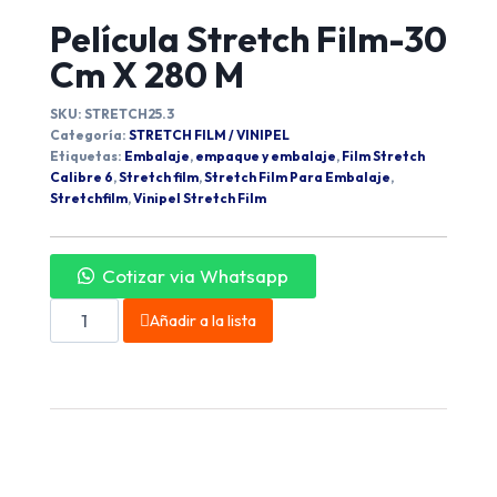
Película Stretch Film-30
Cm X 280 M
SKU:
STRETCH25.3
Categoría:
STRETCH FILM / VINIPEL
Etiquetas:
Embalaje
,
empaque y embalaje
,
Film Stretch
Calibre 6
,
Stretch film
,
Stretch Film Para Embalaje
,
Stretchfilm
,
Vinipel Stretch Film
Cotizar via Whatsapp
Añadir a la lista