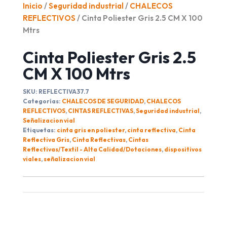
Inicio
/
Seguridad industrial
/
CHALECOS
REFLECTIVOS
/ Cinta Poliester Gris 2.5 CM X 100
Mtrs
Cinta Poliester Gris 2.5
CM X 100 Mtrs
SKU:
REFLECTIVA37.7
Categorías:
CHALECOS DE SEGURIDAD
,
CHALECOS
REFLECTIVOS
,
CINTAS REFLECTIVAS
,
Seguridad industrial
,
Señalizacion vial
Etiquetas:
cinta gris en poliester
,
cinta reflectiva
,
Cinta
Reflectiva Gris
,
Cinta Reflectivas
,
Cintas
Reflectivas/Textil - Alta Calidad/Dotaciones
,
dispositivos
viales
,
señalizacion vial