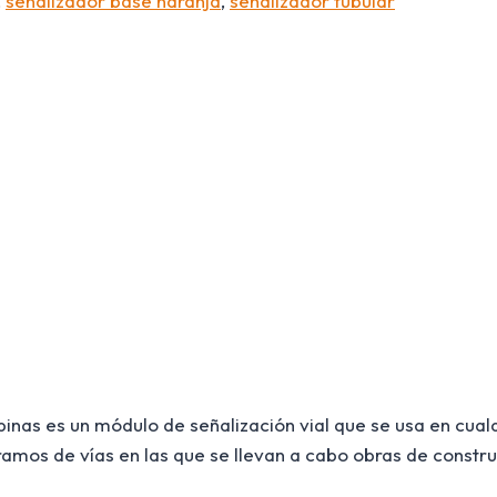
,
señalizador base naranja
,
señalizador tubular
as es un módulo de señalización vial que se usa en cualqui
amos de vías en las que se llevan a cabo obras de constru