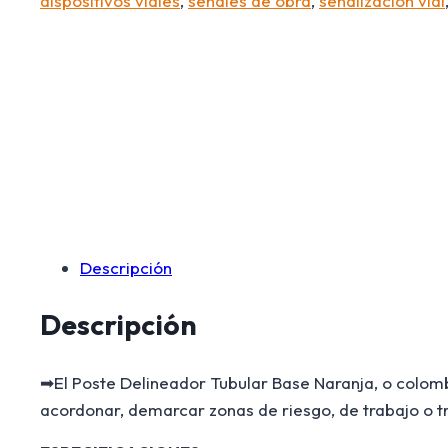
dispositivos viales
,
señales de obra
,
señalizacion vial
Descripción
Descripción
➡El Poste Delineador Tubular Base Naranja, o colombin
acordonar, demarcar zonas de riesgo, de trabajo o tr