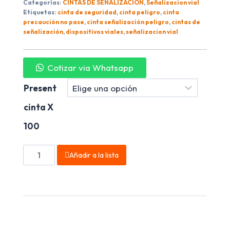
Categorías:
CINTAS DE SEÑALIZACIÓN
,
Señalizacion vial
Etiquetas:
cinta de seguridad
,
cinta peligro
,
cinta
precaución no pase
,
cinta señalización peligro
,
cintas de
señalización
,
dispositivos viales
,
señalizacion vial
Cotizar via Whatsapp
Present
cinta X
100
Añadir a la lista