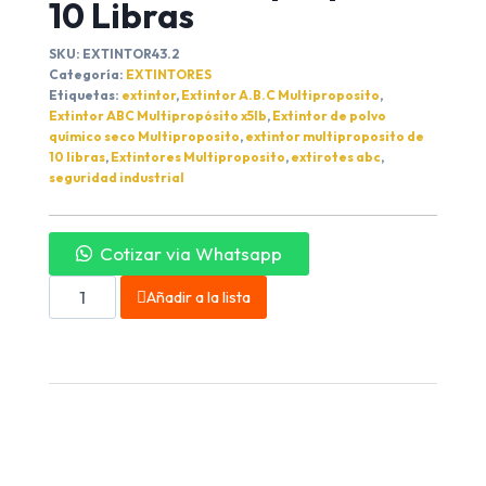
10 Libras
SKU:
EXTINTOR43.2
Categoría:
EXTINTORES
Etiquetas:
extintor
,
Extintor A.B.C Multiproposito
,
Extintor ABC Multipropósito x5lb
,
Extintor de polvo
químico seco Multiproposito
,
extintor multiproposito de
10 libras
,
Extintores Multiproposito
,
extirotes abc
,
seguridad industrial
Cotizar via Whatsapp
Añadir a la lista