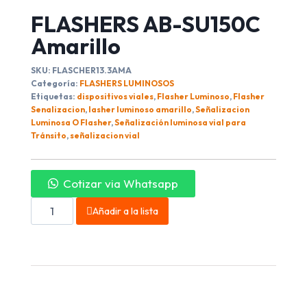
FLASHERS AB-SU150C
Amarillo
SKU:
FLASCHER13.3AMA
Categoría:
FLASHERS LUMINOSOS
Etiquetas:
dispositivos viales
,
Flasher Luminoso
,
Flasher
Senalizacion
,
lasher luminoso amarillo
,
Señalizacion
Luminosa O Flasher
,
Señalización luminosa vial para
Tránsito
,
señalizacion vial
Cotizar via Whatsapp
Añadir a la lista