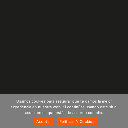
Usamos cookies para asegurar que te damos la mejor
experiencia en nuestra web. Si continúas usando este sitio,
asumiremos que estás de acuerdo con ello.
© 2024 Plastempack de Colombia S.A.S | Todos los derechos
Aceptar
Políticas Y Cookies
reservados