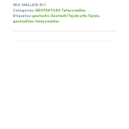
SKU:
MALLA18.31-1
Categorías:
GEOTEXTILES
,
Telas y mallas
Etiquetas:
geotextil
,
Geotextil Tejido y No Tejido
,
geotextiles
,
telas y mallas